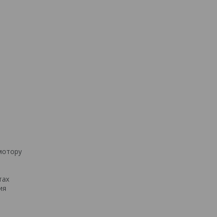
мотору
тах
ия