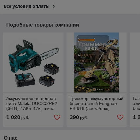
Все условия оплаты
Подобные товары компании
Аккумуляторная цепная
Триммер аккумуляторный
Газ
пила Makita DUC302RF2
бесщеточный Fengbao
акк
(36 В, 2 АКБ 3 Ач, шина
FB-918 (леска/нож,
бес
30 см)
ширина скашив. 35 см, 2
LM
1 020
390
1 
руб.
руб.
АКБ 6 Ач)
ши
мм,
О нас