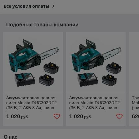
Все условия оплаты
Подобные товары компании
Аккумуляторная цепная
Аккумуляторная цепная
Тр
пила Makita DUC302RF2
пила Makita DUC302RF2
Ma
(36 В, 2 АКБ 3 Ач, шина
(36 В, 2 АКБ 3 Ач, шина
(ши
30 см)
30 см)
см,
1 020
1 020
62
руб.
руб.
О нас