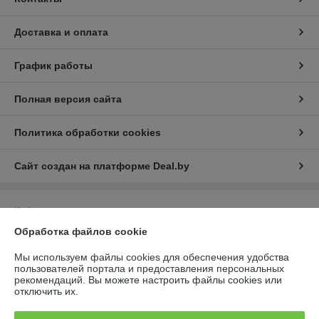
Доставка и оплата
График работы
Полная версия сайта
Политика обработки cookies
Сайт создан на платформе Deal.by
Информация для покупателя
Обработка файлов cookie
Индивидуальный предприниматель:
Индивидуальный
предприниматель Бондаровец Владимир Викторович
Республика Беларусь, г. Минск, ул. Володько, д. 24, кв. 21
Мы используем файлы cookies для обеспечения удобства
пользователей портала и предоставления персональных
Регистрационный номер ЕГР: 190379361
рекомендаций.
Вы можете настроить файлы cookies или
отключить их.
УНП: 190379361