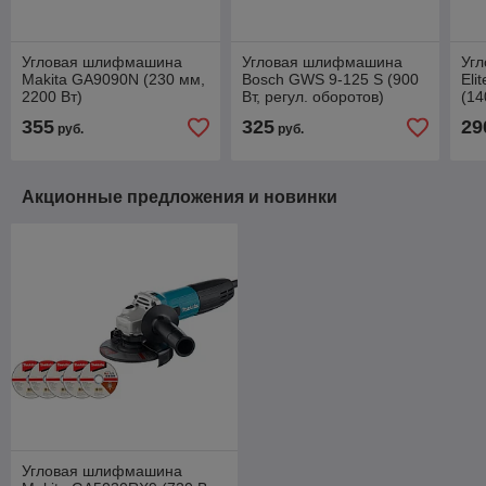
Угловая шлифмашина
Угловая шлифмашина
Уг
Makita GA9090N (230 мм,
Bosch GWS 9-125 S (900
Eli
2200 Вт)
Вт, регул. оборотов)
(14
0601396102
E22
355
325
29
руб.
руб.
Акционные предложения и новинки
Угловая шлифмашина