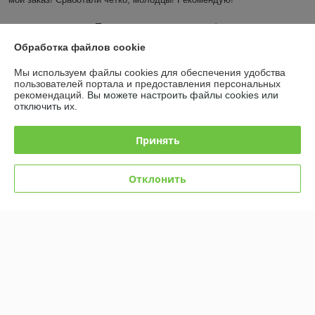
Показать все отзывы
Обработка файлов cookie
Мы используем файлы cookies для обеспечения удобства
О нас
пользователей портала и предоставления персональных
рекомендаций.
Вы можете настроить файлы cookies или
отключить их.
Контакты
Принять
Доставка и оплата
График работы
Отклонить
Полная версия сайта
Политика обработки cookies
Сайт создан на платформе Deal.by