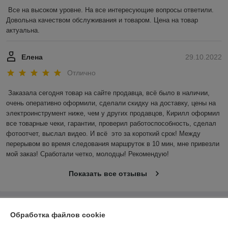
Все на высоком уровне. На все интересующие вопросы ответили. 
Довольна качеством обслуживания и товаром. Цена на товар 
актуальна.
Елена
29.10.2022
Отлично
Заказала сегодня товар на сайте продавца, всё было в наличии, 
очень оперативно оформили, сделали скидку на доставку, цены на 
электроинструмент ниже, чем у других продавцов, Кирилл оформил 
все товарные чеки, гарантии, проверил работоспособность, сделал 
фотоотчет, выслал видео. И всё  это за короткий срок! Между 
перерывом во время следования маршруток в 10 мин, мне привезли 
мой заказ! Сработали четко, молодцы! Рекомендую!
Показать все отзывы
О нас
Обработка файлов cookie