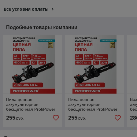
Все условия оплаты
Подобные товары компании
Пила цепная
Пила цепная
Воз
аккумуляторная
аккумуляторная
акк
бесщеточная ProfiPower
бесщеточная ProfiPower
бес
MKDUC-18V (1 АКБ 4 А/ч,
MKDUC-18V (1 АКБ 4 А/ч,
P97
255
255
28
руб.
руб.
шина 30 см) E0114
шина 30 см) E0114
100