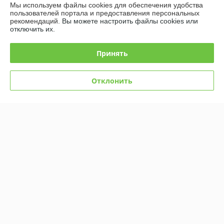
Контакты
Мы используем файлы cookies для обеспечения удобства
пользователей портала и предоставления персональных
рекомендаций.
Вы можете настроить файлы cookies или
Доставка и оплата
отключить их.
График работы
Принять
Полная версия сайта
Отклонить
Политика обработки cookies
Сайт создан на платформе Deal.by
Информация для покупателя
Индивидуальный предприниматель:
Индивидуальный
предприниматель Бондаровец Владимир Викторович
Республика Беларусь, г. Минск, ул. Володько, д. 24, кв. 21
Регистрационный номер ЕГР: 190379361
УНП: 190379361