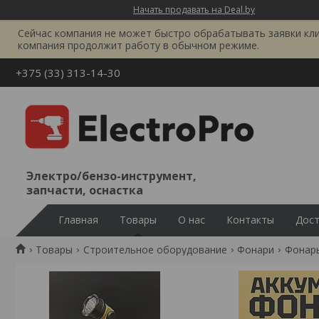
Начать продавать на Deal.by
Сейчас компания не может быстро обрабатывать заявки клиен
компания продолжит работу в обычном режиме.
+375 (33) 313-14-30
Электро/бензо-инструмент,
запчасти, оснастка
Главная
Товары
О нас
Контакты
Дост
Товары
Строительное оборудование
Фонари
Фонарь