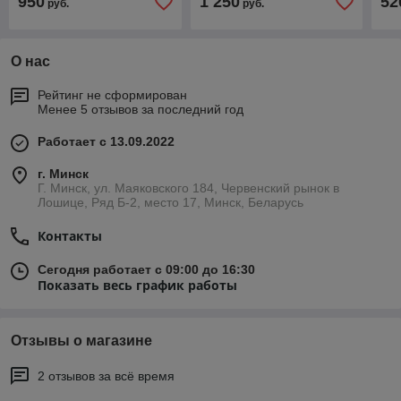
950
1 250
52
руб.
руб.
ширина скашивания 420
мм, 1 АКБ 4 Ач)
О нас
Рейтинг не сформирован
Менее 5 отзывов за последний год
Работает с 13.09.2022
г. Минск
Г. Минск, ул. Маяковского 184, Червенский рынок в
Лошице, Ряд Б-2, место 17, Минск, Беларусь
Контакты
Сегодня работает с 09:00 до 16:30
Показать весь график работы
Отзывы о магазине
2 отзывов за всё время