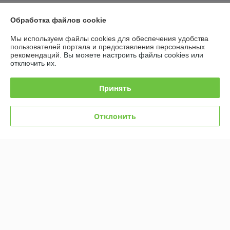
О нас
Обработка файлов cookie
Контакты
Мы используем файлы cookies для обеспечения удобства
пользователей портала и предоставления персональных
рекомендаций.
Вы можете настроить файлы cookies или
Доставка и оплата
отключить их.
График работы
Принять
Полная версия сайта
Отклонить
Политика обработки cookies
Сайт создан на платформе Deal.by
Информация для покупателя
Индивидуальный предприниматель:
Индивидуальный
предприниматель Бондаровец Владимир Викторович
Республика Беларусь, г. Минск, ул. Володько, д. 24, кв. 21