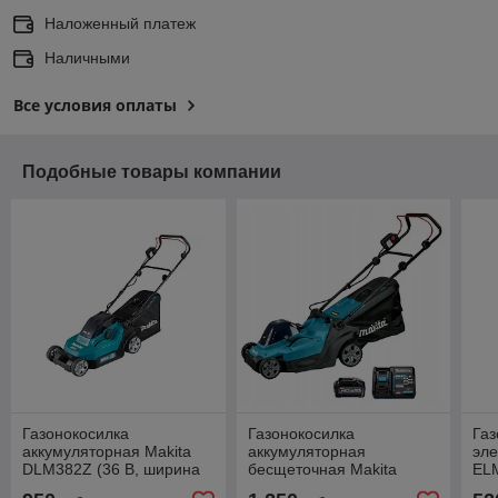
Наложенный платеж
Наличными
Все условия оплаты
Подобные товары компании
Газонокосилка
Газонокосилка
Газ
аккумуляторная Makita
аккумуляторная
эле
DLM382Z (36 В, ширина
бесщеточная Makita
ELM
380 мм, без АКБ)
LM004GM103 (XGT 40 В,
ши