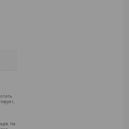
ботать
тирует,
нцев. На