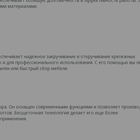
беспечивает большую долговечность и эффективность работы. 
ими материалами.
беспечивает надежное закручивание и откручивание крепежных
к и для профессионального использования. С его помощью вы л
илях или быстрый сбор мебели.
ора. Он оснащен современными функциями и позволяет произво
олтов. Бесщеточная технология делает его еще более
 применения.