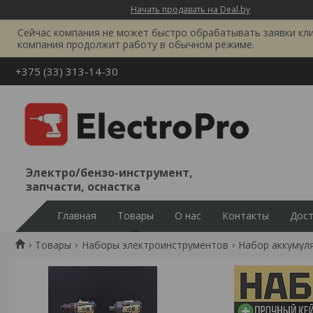
Начать продавать на Deal.by
Сейчас компания не может быстро обрабатывать заявки клиен
компания продолжит работу в обычном режиме.
+375 (33) 313-14-30
Электро/бензо-инструмент,
запчасти, оснастка
Главная
Товары
О нас
Контакты
Дост
Товары
Наборы электроинструментов
Набор аккумуля