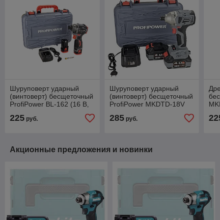
Шуруповерт ударный
Шуруповерт ударный
Др
(винтоверт) бесщеточный
(винтоверт) бесщеточный
бес
ProfiPower BL-162 (16 В,
ProfiPower MKDTD-18V
MK
160 Нм, 2 АКБ 2 А/ч, кейс)
(220 Нм, 2 АКБ 4 А/ч,
АКБ
225
285
22
руб.
руб.
E0211
кейс) E0082
бы
кей
Акционные предложения и новинки