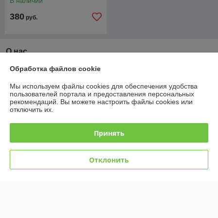
В наличии
380
руб.
О нас
Обработка файлов cookie
Рейтинг не сформирован
Менее 5 отзывов за последний год
Мы используем файлы cookies для обеспечения удобства
пользователей портала и предоставления персональных
Работает с 13.09.2022
рекомендаций.
Вы можете настроить файлы cookies или
отключить их.
г. Минск
Г. Минск, ул. Маяковского 184, Червенский рынок в
Лошице, Ряд Б-2, место 17, Минск, Беларусь
Принять
Контакты
Отклонить
Сегодня работает с 09:00 до 16:30
Показать весь график работы
Отзывы о магазине