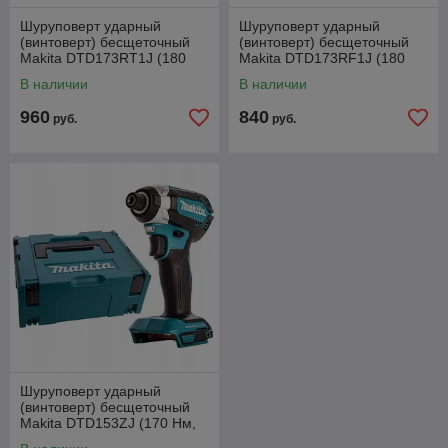
Шуруповерт ударный
Шуруповерт ударный
(винтоверт) бесщеточный
(винтоверт) бесщеточный
Makita DTD173RT1J (180
Makita DTD173RF1J (180
Нм, 4 режима, 1 АКБ 5 Ач,
Нм, 4 режима, 1 АКБ 3 Ач,
В наличии
В наличии
кейс MakPac)
кейс MakPac)
960
840
руб.
руб.
Шуруповерт ударный
(винтоверт) бесщеточный
Makita DTD153ZJ (170 Нм,
без АКБ, кейс MakPac)