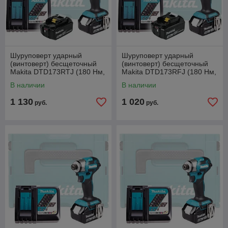
Шуруповерт ударный
Шуруповерт ударный
(винтоверт) бесщеточный
(винтоверт) бесщеточный
Makita DTD173RTJ (180 Нм,
Makita DTD173RFJ (180 Нм,
4 режима, 2 АКБ 5 Ач, кейс
4 режима, 2 АКБ 3 Ач, кейс
В наличии
В наличии
MakPac)
MakPac)
1 130
1 020
руб.
руб.