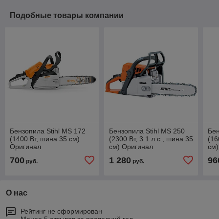
Подобные товары компании
Бензопила Stihl MS 172
Бензопила Stihl MS 250
Бен
(1400 Вт, шина 35 см)
(2300 Вт, 3.1 л.с., шина 35
(16
Оригинал
см) Оригинал
см)
700
1 280
96
руб.
руб.
О нас
Рейтинг не сформирован
Менее 5 отзывов за последний год