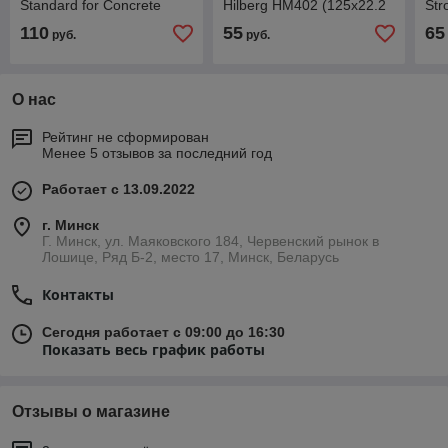
Standard for Concrete
Hilberg HM402 (125x22.2
Str
125х22,2 мм однорядная
мм, оригинал)
мм
110
55
65
руб.
руб.
(2608601573)
О нас
Рейтинг не сформирован
Менее 5 отзывов за последний год
Работает с 13.09.2022
г. Минск
Г. Минск, ул. Маяковского 184, Червенский рынок в
Лошице, Ряд Б-2, место 17, Минск, Беларусь
Контакты
Сегодня работает с 09:00 до 16:30
Показать весь график работы
Отзывы о магазине