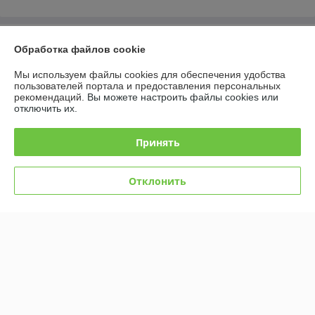
О нас
Обработка файлов cookie
Контакты
Мы используем файлы cookies для обеспечения удобства
пользователей портала и предоставления персональных
рекомендаций.
Вы можете настроить файлы cookies или
Доставка и оплата
отключить их.
График работы
Принять
Полная версия сайта
Отклонить
Политика обработки cookies
Сайт создан на платформе Deal.by
Информация для покупателя
Индивидуальный предприниматель:
Индивидуальный