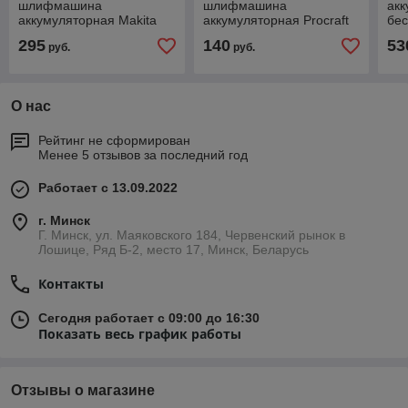
шлифмашина
шлифмашина
акк
аккумуляторная Makita
аккумуляторная Procraft
бес
DBO180Z (без АКБ, 125
PX20 (без АКБ, 125 мм,
DGA
295
140
53
руб.
руб.
мм, амплитуда 2,8 мм,
амплитуда 2.5 мм, регул.
обо
регул. оборотов)
оборотов)
О нас
Рейтинг не сформирован
Менее 5 отзывов за последний год
Работает с 13.09.2022
г. Минск
Г. Минск, ул. Маяковского 184, Червенский рынок в
Лошице, Ряд Б-2, место 17, Минск, Беларусь
Контакты
Сегодня работает с 09:00 до 16:30
Показать весь график работы
Отзывы о магазине