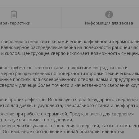
арактеристики
Информация для заказа
 сверления отверстий в керамической, кафельной и керамогран
Равномерное распределение зерна на поверхности рабочей час
н и сколов. Центрующее сверло исключает возможность смещен
чное трубчатое тело из стали с покрытием нитрид титана и
мерно распределенных по поверхности коронки технических ал
онные пропилы для своевременного отвода шлама и предупреж
сверлом для еще более точного и качественного сверления хру
в и прочих дефектов. Используется для безударного сверления 
тся для дрели, шуруповерта, сверлильного станка и перфорато
ление при работе с керамикой. Предназначена для сверления
спользуется совместно с дрелями.
начена для безударного сверления отверстий, также в комплек
м. Оптимальное соотношение «цена/производительность»