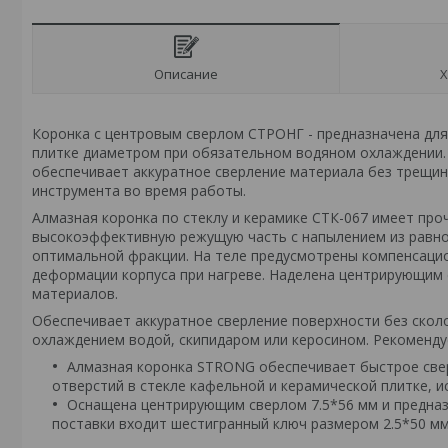
Описание
Х
Коронка с центровым сверлом СТРОНГ - предназначена для
плитке диаметром при обязательном водяном охлаждении. 
обеспечивает аккуратное сверление материала без трещи
инструмента во время работы.
Алмазная коронка по стеклу и керамике СТК-067 имеет про
высокоэффективную режущую часть с напылением из равно
оптимальной фракции. На теле предусмотрены компенсаци
деформации корпуса при нагреве. Наделена центрирующим 
материалов.
Обеспечивает аккуратное сверление поверхности без сколо
охлаждением водой, скипидаром или керосином. Рекомендуе
Алмазная коронка STRONG обеспечивает быстрое свер
отверстий в стекле кафельной и керамической плитке, и
Оснащена центрирующим сверлом 7.5*56 мм и предназ
поставки входит шестигранный ключ размером 2.5*50 м