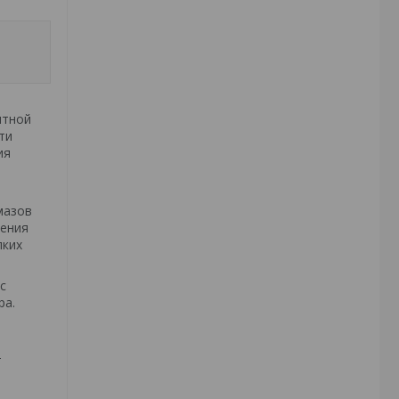
итной
ти
ия
мазов
дения
пких
с
ра.
т