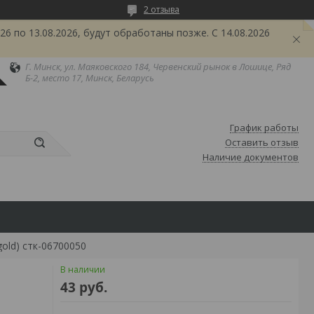
2 отзыва
6 по 13.08.2026, будут обработаны позже. С 14.08.2026
Г. Минск, ул. Маяковского 184, Червенский рынок в Лошице, Ряд
Б-2, место 17, Минск, Беларусь
График работы
Оставить отзыв
Наличие документов
old) стк-06700050
В наличии
43
руб.