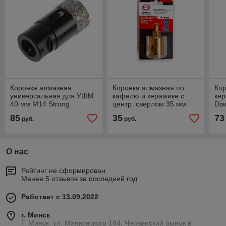
Коронка алмазная
Коронка алмазная по
Кор
универсальная для УШМ
кафелю и керамике с
кер
40 мм M14 Strong
центр. сверлом 35 мм
Di
СТК-07500040
Strong (Gold)
85
35
73
руб.
руб.
СТК-06700035
О нас
Рейтинг не сформирован
Менее 5 отзывов за последний год
Работает с 13.09.2022
г. Минск
Г. Минск, ул. Маяковского 184, Червенский рынок в