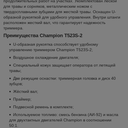
продолжительных работ на участках. Укомплектован леской
для травы и сорняков, металлическим ножом с
твердосплавными зубцами для жесткой травы. Оснащен U-
образной рукояткой для удобного управления. Внутри штанги
расположен жесткий вал, что гарантирует надежность
триммера.
Преимущества Champion Т523S-2
U-образная рукоятка способствует удобному
управлению триммером Champion Т523S-2;
Воздушное охлаждение двигателя;
Специальный кожух защищает оператора от летящей
травы;
Две режущие оснастки: триммерная головка и диск 40
зубцов;
Жёсткий вал;
Праймер;
Подвесной ремень в комплекте;
Используемое топливо: смесь бензина (АИ-92) и масла
для двухтактных двигателей Champion в соотношении
50:1.