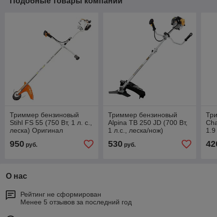
Подобные товары компании
Триммер бензиновый
Триммер бензиновый
Тр
Stihl FS 55 (750 Вт, 1 л. с.,
Alpina TB 250 JD (700 Вт,
Cha
леска) Оригинал
1 л.с., леска/нож)
1.9
скл
950
530
42
руб.
руб.
О нас
Рейтинг не сформирован
Менее 5 отзывов за последний год