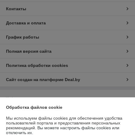
Контакты
Доставка и оплата
График работы
Полная версия сайта
Политика обработки cookies
Сайт создан на платформе Deal.by
Информация для покупателя
Обработка файлов cookie
Индивидуальный предприниматель:
Индивидуальный
предприниматель Бондаровец Владимир Викторович
Республика Беларусь, г. Минск, ул. Володько, д. 24, кв. 21
Мы используем файлы cookies для обеспечения удобства
пользователей портала и предоставления персональных
Регистрационный номер ЕГР: 190379361
рекомендаций.
Вы можете настроить файлы cookies или
отключить их.