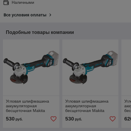
Наличными
Все условия оплаты
Подобные товары компании
Угловая шлифмашина
Угловая шлифмашина
Уг
аккумуляторная
аккумуляторная
акк
бесщеточная Makita
бесщеточная Makita
бес
DGA511Z с регул.
DGA511Z с регул.
DGA
530
530
62
руб.
руб.
оборотов (без АКБ)
оборотов (без АКБ)
обо
тор