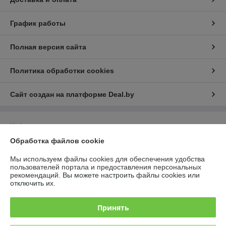
График работы
Полная версия сайта
Политика обработки cookies
Сайт создан на платформе Deal.by
Информация для покупателя
Обработка файлов cookie
Индивидуальный предприниматель:
Индивидуальный
предприниматель Бондаровец Владимир Викторович
Республика Беларусь, г. Минск, ул. Володько, д. 24, кв. 21
Мы используем файлы cookies для обеспечения удобства
пользователей портала и предоставления персональных
Регистрационный номер ЕГР: 190379361
рекомендаций.
Вы можете настроить файлы cookies или
отключить их.
УНП: 190379361
Регистрационный орган: Минский горисполком
Принять
Дата регистрации компании: 06.08.2002