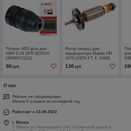
Патрон SDS-plus для
Ротор (якорь) для
Пат
GBH 2-24 DFR BOSCH
перфоратора Makita HR
для
(2608572112)
2470 (2470 FT, F, 2460)
GBH
ОРИГИНАЛ (515289-2)
DF
90
130
19
руб.
руб.
О нас
Рейтинг не сформирован
Менее 5 отзывов за последний год
Работает с 13.09.2022
г. Минск
Г. Минск, ул. Маяковского 184, Червенский рынок в