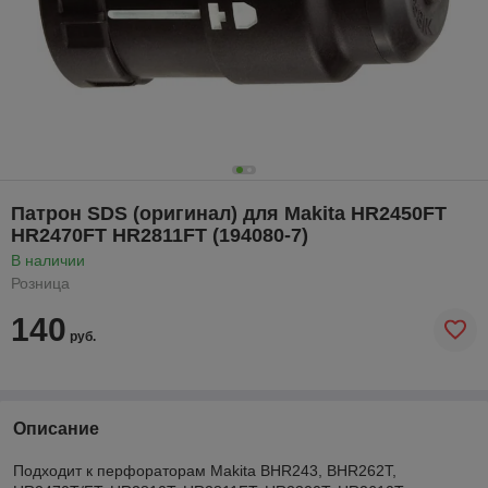
Патрон SDS (оригинал) для Makita HR2450FT
HR2470FT HR2811FT (194080-7)
В наличии
Розница
140
руб.
Описание
Подходит к перфораторам Makita BHR243, BHR262T,