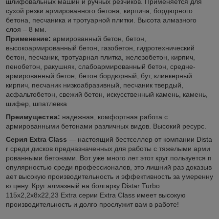
шлифовальных машин и ручных резчиков. Применяется для
сухой резки армированного бетона, кирпича, бордюрного
бетона, песчаника и тротуарной плитки. Высота алмазного
слоя – 8 мм.
Применение:
армированный бетон, бетон,
высокоармированный бетон, газобетон, гидротехнический
бетон, песчаник, тротуарная плитка, железобетон, кирпич,
пенобетон, ракушняк, слабоармированный бетон, средне-
армированный бетон, бетон бордюрный, бут, клинкерный
кирпич, песчаник низкоабразивный, песчаник твердый,
асфальтобетон, свежий бетон, искусственный камень, камень,
шифер, шпатлевка
Преимущества:
надежная, комфортная работа с
армированными бетонами различных видов. Высокий ресурс.
Серия Extra Class
― настоящий бестселлер от компании Dista
r среди дисков предназначенных для работы с тяжелыми арми
рованными бетонами. Вот уже много лет этот круг пользуется п
опулярностью среди профессионалов, это лишний раз доказыв
ает высокую производительность и эффективность за умеренну
ю цену. Круг алмазный на болгарку Distar Turbo
115x2,2x8x22,23 Extra серии Extra Class имеет высокую
производительность и долго прослужит вам в работе!