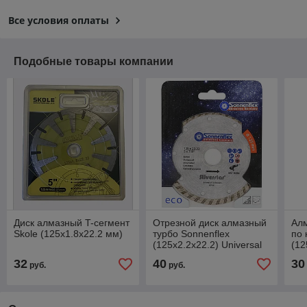
Все условия оплаты
Подобные товары компании
Диск алмазный T-сегмент
Отрезной диск алмазный
Алм
Skole (125х1.8x22.2 мм)
турбо Sonnenflex
по 
(125x2.2x22.2) Universal
(12
Turbo Eco Silverstar
32
40
30
руб.
руб.