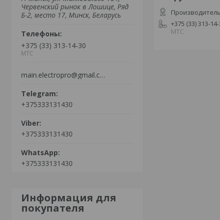
Червенский рынок в Лошице, Ряд
Производитель
Б-2, место 17, Минск, Беларусь
+375 (33) 313-14
МТС
+375 (33) 313-14-30
МТС
main.electropro@gmail.com
+375333131430
+375333131430
+375333131430
Информация для
покупателя