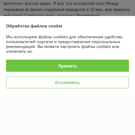
фотоотчет, выслал видео. И всё  это за короткий срок! Между 
перерывом во время следования маршруток в 10 мин, мне привезли 
мой заказ! Сработали четко, молодцы! Рекомендую!
Обработка файлов cookie
Показать все отзывы
Мы используем файлы cookies для обеспечения удобства
пользователей портала и предоставления персональных
рекомендаций.
Вы можете настроить файлы cookies или
О нас
отключить их.
Контакты
Принять
Доставка и оплата
Отклонить
График работы
Полная версия сайта
Политика обработки cookies
Сайт создан на платформе Deal.by